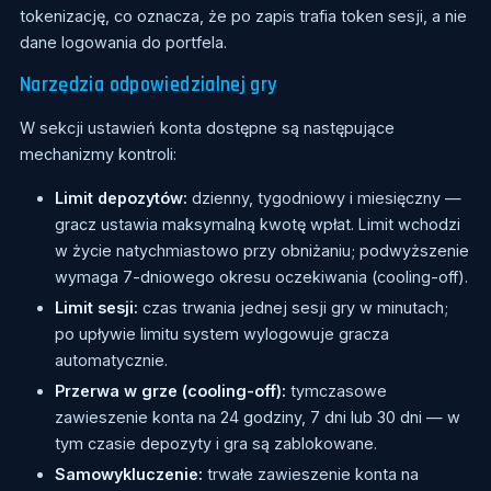
tokenizację, co oznacza, że po zapis trafia token sesji, a nie
dane logowania do portfela.
Narzędzia odpowiedzialnej gry
W sekcji ustawień konta dostępne są następujące
mechanizmy kontroli:
Limit depozytów:
dzienny, tygodniowy i miesięczny —
gracz ustawia maksymalną kwotę wpłat. Limit wchodzi
w życie natychmiastowo przy obniżaniu; podwyższenie
wymaga 7-dniowego okresu oczekiwania (cooling-off).
Limit sesji:
czas trwania jednej sesji gry w minutach;
po upływie limitu system wylogowuje gracza
automatycznie.
Przerwa w grze (cooling-off):
tymczasowe
zawieszenie konta na 24 godziny, 7 dni lub 30 dni — w
tym czasie depozyty i gra są zablokowane.
Samowykluczenie:
trwałe zawieszenie konta na