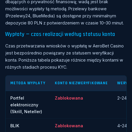
dbających o prywatność finansową; wadą jest brak
możliwości wypłaty tą metodą. Przelewy bankowe
(Przelewy24, BlueMedia) są dostępne przy minimalnym
depozycie 80 PLN z potwierdzeniem w czasie 10–30 minut.
Wypłaty — czas realizacji według statusu konta
Czas przetwarzania wniosków o wypłatę w AeroBet Casino
jest bezpośrednio powiązany ze statusem weryfikacji
konta. Poniższa tabela pokazuje różnice między kontami w
różnych stadiach procesu KYC.
METODA WYPŁATY
KONTO NIEZWERYFIKOWANE
WERYFI
Portfel
Zablokowana
2–24 h
elektroniczny
(Skrill, Neteller)
BLIK
Zablokowana
4–24 h