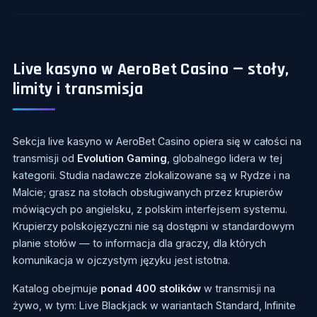
Live kasyno w AeroBet Casino — stoły,
limity i transmisja
Sekcja live kasyno w AeroBet Casino opiera się w całości na
transmisji od
Evolution Gaming
, globalnego lidera w tej
kategorii. Studia nadawcze zlokalizowane są w Rydze i na
Malcie; grasz na stołach obsługiwanych przez krupierów
mówiących po angielsku, z polskim interfejsem systemu.
Krupierzy polskojęzyczni nie są dostępni w standardowym
planie stołów — to informacja dla graczy, dla których
komunikacja w ojczystym języku jest istotna.
Katalog obejmuje
ponad 400 stolików
w transmisji na
żywo, w tym: Live Blackjack w wariantach Standard, Infinite