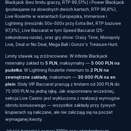
Blackjack (bez limitu graczy, RTP 99,51%) i Power Blackjack
(podwajanie na dowolnych dwóch kartach, RTP 98,8%),
Live Roulette w wariantach Europejska, Immersive i
Lightning (mnożniki 50x–500x przy Extra Bet, RTP bazowe
97,3%), Live Baccarat w tym Speed Baccarat (25-
sekundowa runda), oraz gry show: Crazy Time, Monopoly
Live, Deal or No Deal, Mega Ball i Gonzo's Treasure Hunt.
Limity stawek są zróżnicowane. W Infinite Blackjack
minimalny zakład to
5 PLN
, maksymalny —
5 000 PLN na
pudełko
. W Lightning Roulette minimum to
2 PLN na
zewnętrzne zakłady
, maksimum —
30 000 PLN na en
plein
. Stoły VIP Baccarat pracują z limitami od 200 PLN do
75 000 PLN na jedną rękę. Jak wspomniano wcześniej,
sekcja Live Casino jest wykluczona z realizacji wymogów
obrotu bonusowego — wszystkie zakłady przy żywych
krupierach są naliczane, ale nie zaliczają się na poczet
wymaganej kwoty.
Jakość transmisji wynosi 1080p przy standardowym