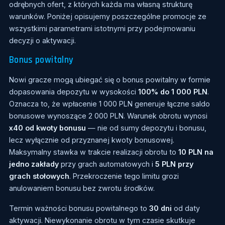
odrębnych ofert, z których każda ma własną strukturę
warunków. Poniżej opisujemy poszczególne promocje ze
wszystkimi parametrami istotnymi przy podejmowaniu
decyzji o aktywacji.
Bonus powitalny
Nowi gracze mogą ubiegać się o bonus powitalny w formie
dopasowania depozytu w wysokości
100% do 1 000 PLN
.
Oznacza to, że wpłacenie 1 000 PLN generuje łączne saldo
bonusowe wynoszące 2 000 PLN. Warunek obrotu wynosi
x40 od kwoty bonusu
— nie od sumy depozytu i bonusu,
lecz wyłącznie od przyznanej kwoty bonusowej.
Maksymalny stawka w trakcie realizacji obrotu to
10 PLN na
jedno zakłady
przy grach automatowych i
5 PLN przy
grach stołowych
. Przekroczenie tego limitu grozi
anulowaniem bonusu bez zwrotu środków.
Termin ważności bonusu powitalnego to
30 dni
od daty
aktywacji. Niewykonanie obrotu w tym czasie skutkuje