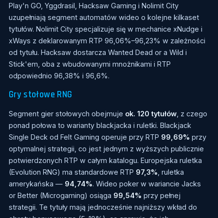
Play'n GO, Yggdrasil, Hacksaw Gaming i Nolimit City
uzupełniają segment automatów wideo o kolejne kilkaset
tytułów. Nolimit City specjalizuje się w mechanice xNudge i
xWays z deklarowanym RTP 96,06%–96,23% w zależności
od tytułu. Hacksaw dostarcza Wanted Dead or a Wild i
Stick'em, oba z wbudowanymi mnożnikami i RTP
odpowiednio 96,38% i 96,6%.
Gry stołowe RNG
Segment gier stołowych obejmuje
ok. 120 tytułów
, z czego
ponad połowa to warianty blackjacka i ruletki. Blackjack
Single Deck od Felt Gaming operuje przy RTP
99,69%
przy
optymalnej strategii, co jest jednym z wyższych publicznie
potwierdzonych RTP w całym katalogu. Europejska ruletka
(Evolution RNG) ma standardowe RTP
97,3%
, ruletka
amerykańska —
94,74%
. Wideo poker w wariancie Jacks
or Better (Microgaming) osiąga
99,54%
przy pełnej
strategii. Te tytuły mają jednocześnie najniższy wkład do