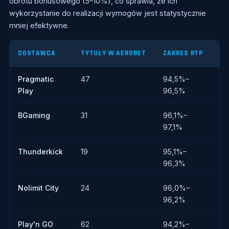
obrotu bonusowego (5–10%), co sprawia, że ich
wykorzystanie do realizacji wymogów jest statystycznie
mniej efektywne.
DOSTAWCA
TYTUŁY W AEROBET
ZAKRES RTP
WK
Pragmatic
47
94,5%–
10
Play
96,5%
BGaming
31
96,1%–
10
97,1%
Thunderkick
19
95,1%–
10
96,3%
Nolimit City
24
96,0%–
10
96,2%
Play'n GO
62
94,2%–
10