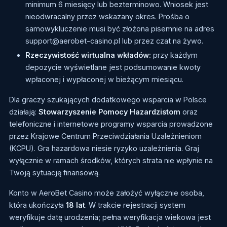
minimum 6 miesięcy lub bezterminowo. Wniosek jest
nieodwracalny przez wskazany okres. Prośba o
samowykluczenie musi być złożona pisemnie na adres
support@aerobet-casino.pl
lub przez czat na żywo.
Rzeczywistość wirtualna wkładów:
przy każdym
depozycie wyświetlane jest podsumowanie kwoty
wpłaconej i wypłaconej w bieżącym miesiącu.
Dla graczy szukających dodatkowego wsparcia w Polsce
działają:
Stowarzyszenie Pomocy Hazardzistom
oraz
telefoniczne i internetowe programy wsparcia prowadzone
przez Krajowe Centrum Przeciwdziałania Uzależnieniom
(KCPU). Gra hazardowa niesie ryzyko uzależnienia. Graj
wyłącznie w ramach środków, których strata nie wpłynie na
Twoją sytuację finansową.
Konto w AeroBet Casino może założyć wyłącznie osoba,
która ukończyła
18 lat
. W trakcie rejestracji system
weryfikuje datę urodzenia; pełna weryfikacja wiekowa jest