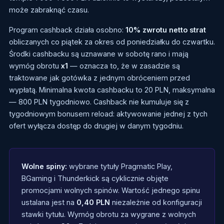
może zabraknąć czasu.
Program cashback działa osobno:
10% zwrotu netto strat
obliczanych co piątek za okres od poniedziałku do czwartku.
Środki cashbacku są uznawane w sobotę rano i mają
wymóg obrotu
x1
— oznacza to, że w zasadzie są
traktowane jak gotówka z jednym obróceniem przed
wypłatą. Minimalna kwota cashbacku to 20 PLN, maksymalna
— 800 PLN tygodniowo. Cashback nie kumuluje się z
tygodniowym bonusem reload: aktywowanie jednej z tych
ofert wyłącza dostęp do drugiej w danym tygodniu.
Wolne spiny:
wybrane tytuły Pragmatic Play,
BGaming i Thunderkick są cyklicznie objęte
promocjami wolnych spinów. Wartość jednego spinu
ustalana jest na
0,40 PLN
niezależnie od konfiguracji
stawki tytułu. Wymóg obrotu za wygrane z wolnych