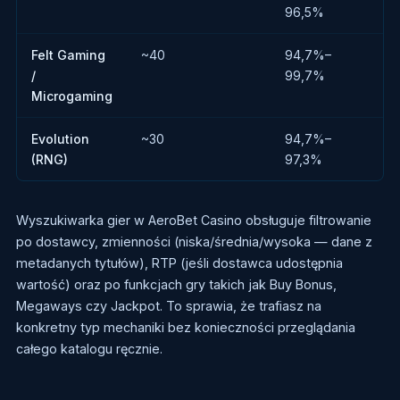
96,5%
Felt Gaming
~40
94,7%–
5–
/
99,7%
Microgaming
Evolution
~30
94,7%–
10
(RNG)
97,3%
Wyszukiwarka gier w AeroBet Casino obsługuje filtrowanie
po dostawcy, zmienności (niska/średnia/wysoka — dane z
metadanych tytułów), RTP (jeśli dostawca udostępnia
wartość) oraz po funkcjach gry takich jak Buy Bonus,
Megaways czy Jackpot. To sprawia, że trafiasz na
konkretny typ mechaniki bez konieczności przeglądania
całego katalogu ręcznie.